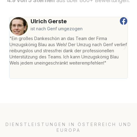
4.9 von 5 Sternen
aus über 800+ Bewertungen.
Ulrich Gerste
ist nach Genf umgezogen
"Ein großes Dankeschön an das Team der Firma
"Die
Umzugskönig Blau aus Wels! Der Umzug nach Genf verlief
Ret
reibungslos und stressfrei dank der professionellen
war 
Unterstützung des Teams. Ich kann Umzugskönig Blau
mein
Wels jedem uneingeschränkt weiterempfehlen!"
mein
groß
DIENSTLEISTUNGEN IN ÖSTERREICH UND
EUROPA