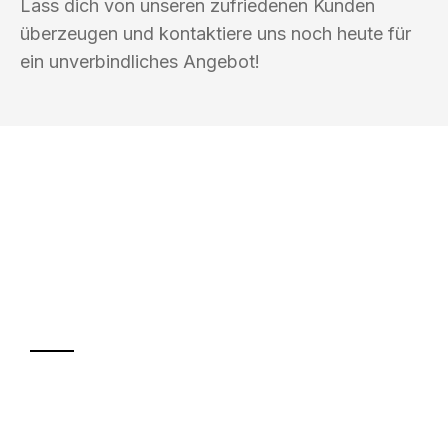
Lass dich von unseren zufriedenen Kunden
überzeugen und kontaktiere uns noch heute für
ein unverbindliches Angebot!
UMZUGSKÖNIG BLAU WELS
Ihr Umzug oder
Transport
Sparen Sie bis zu 100€ bei Anfrage
Abwicklung innerhalb von 24 Stunden